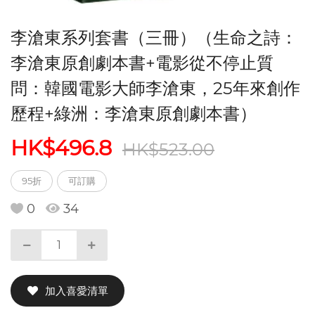
李滄東系列套書（三冊）（生命之詩：
李滄東原創劇本書+電影從不停止質
問：韓國電影大師李滄東，25年來創作
歷程+綠洲：李滄東原創劇本書）
HK$496.8
HK$523.00
95折
可訂購
0
34
加入喜愛清單