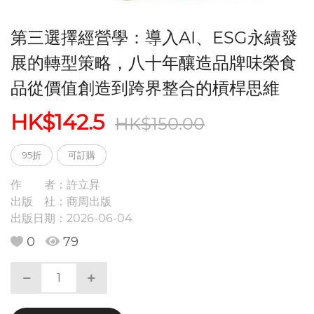
第三選擇經營學：導入AI、ESG永續發
展的轉型策略，八十年釀造品牌味榮食
品從價值創造到跨界整合的槓桿思維
HK$142.5
HK$150.00
95折
可訂購
作 者：
許立昇
出版 社：
商周出版
出版日期：
2026-06-04
0
79