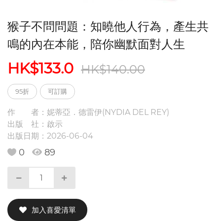
猴子不問問題：知曉他人行為，產生共
鳴的內在本能，陪你幽默面對人生
HK$133.0
HK$140.00
95折
可訂購
作 者：
妮蒂亞．德雷伊(NYDIA DEL REY)
出版 社：
啟示
出版日期：
2026-06-04
0
89
加入喜愛清單