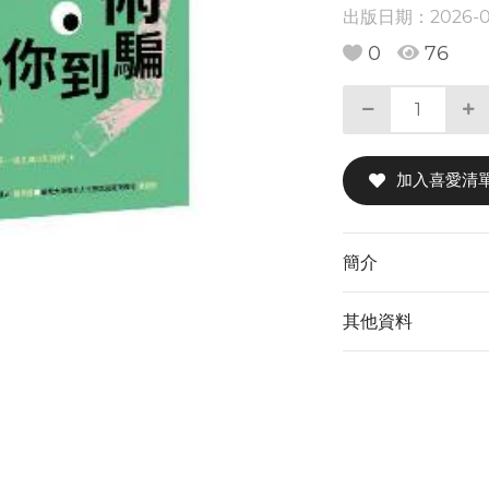
出版日期：
2026-
0
76
加入喜愛清
簡介
其他資料