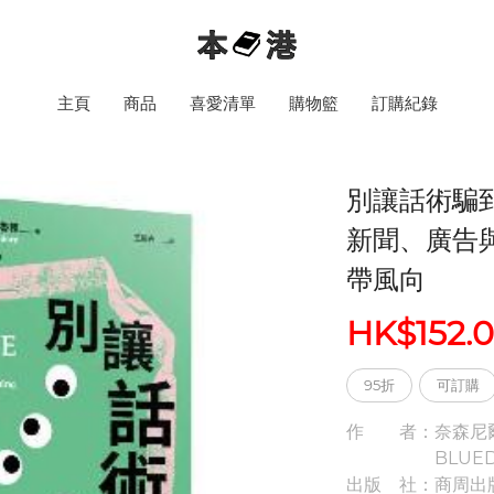
主頁
商品
喜愛清單
購物籃
訂購紀錄
別讓話術騙
新聞、廣告
帶風向
HK$152.
95折
可訂購
作 者：
奈森尼
BLUE
出版 社：
商周出