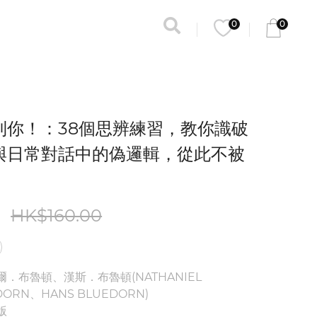
0
0
到你！：38個思辨練習，教你識破
與日常對話中的偽邏輯，從此不被
0
HK$160.00
爾．布魯頓、漢斯．布魯頓(NATHANIEL
DORN、HANS BLUEDORN)
版