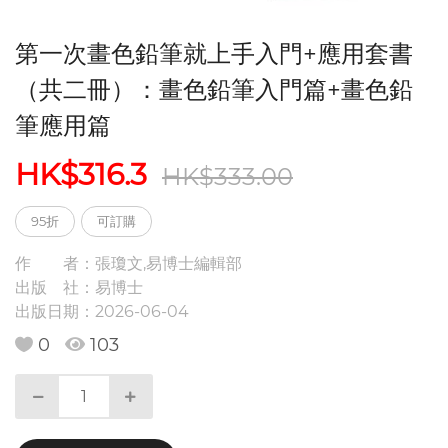
第一次畫色鉛筆就上手入門+應用套書
（共二冊）：畫色鉛筆入門篇+畫色鉛
筆應用篇
HK$316.3
HK$333.00
95折
可訂購
作 者：
張瓊文,易博士編輯部
出版 社：
易博士
出版日期：
2026-06-04
0
103