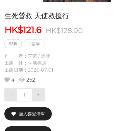
生死營救 天使救援行
HK$121.6
HK$128.00
95折
可訂購
作 者：
芷茵 / 馬菲
出版 社：
生活書房
出版日期：
2026-07-01
4
252
加入喜愛清單