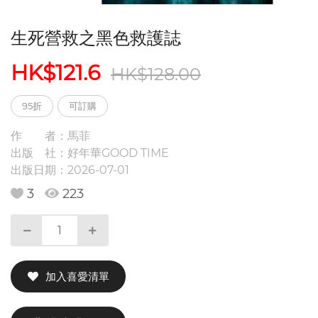
生死營救之黑色救護誌
HK$121.6
HK$128.00
95折
可訂購
作 者：
馬菲
出版 社：
好年華GOOD TIME
出版日期：
2026-07-01
3
223
加入喜愛清單