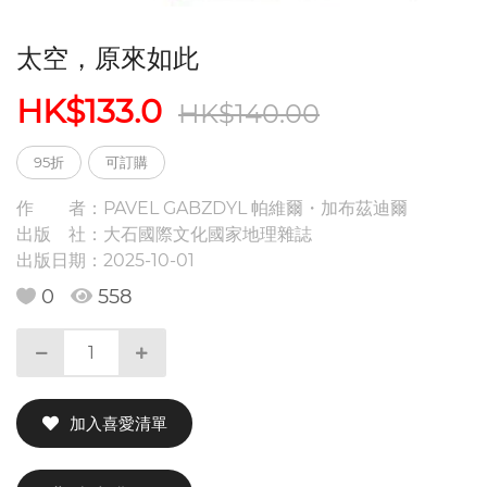
太空，原來如此
HK$133.0
HK$140.00
95折
可訂購
作 者：
PAVEL GABZDYL 帕維爾・加布茲迪爾
出版 社：
大石國際文化國家地理雜誌
出版日期：
2025-10-01
0
558
加入喜愛清單