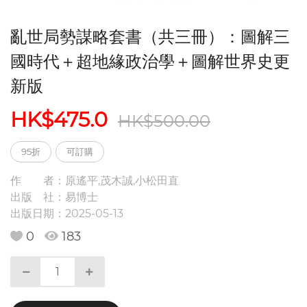
亂世局勢謀略套書（共三冊）：圖解三
國時代＋超地緣政治學＋圖解世界史更
新版
HK$475.0
HK$500.00
95折
可訂購
作 者：
原遙平,茂木誠,小松田直
出版 社：
易博士
出版日期：
2025-05-13
0
183